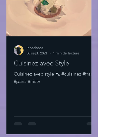
irinatirdea
30 sept. 2021
1 min de lecture
Cuisinez avec Style
Cuisinez avec style 👠 #cuisinez #france
#paris #iristv