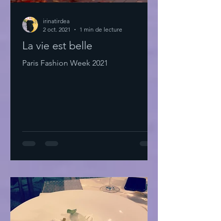
irinatirdea
2 oct. 2021
1 min de lecture
La vie est belle
Paris Fashion Week 2021