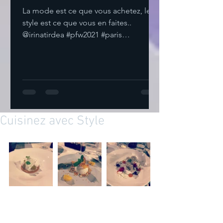
La mode est ce que vous achetez, le
style est ce que vous en faites..
@irinatirdea #pfw2021 #paris
#parisfashionweek2021 ‘IRIS Academy
of...
Cuisinez avec Style