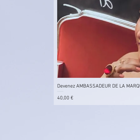
Aperçu rapi
Devenez AMBASSADEUR DE LA MARQU
Prix
40,00 €