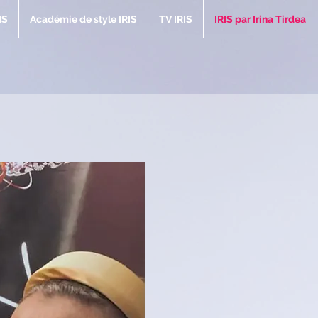
IS
Académie de style IRIS
TV IRIS
IRIS par Irina Tirdea