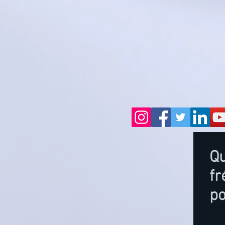
Qu
f
p