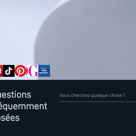
estions
réquemment
osées