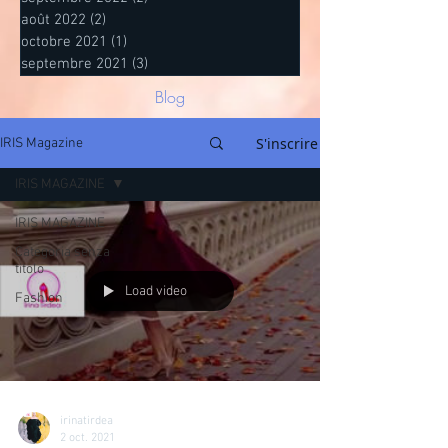
août 2022
(2)
2 posts
octobre 2021
(1)
1 post
septembre 2021
(3)
3 posts
Blog
S'inscrire
IRIS Magazine
IRIS MAGAZINE
IRIS MAGAZINE
Categoria senza
titolo
Load video
Fashion
irinatirdea
2 oct. 2021