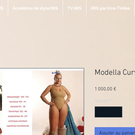
IS
Académie de style IRIS
TV IRIS
IRIS par Irina Tirdea
Modella Cur
Prix
1 000,00 €
Quantité
*
Ajouter au panier