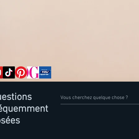
estions
réquemment
osées