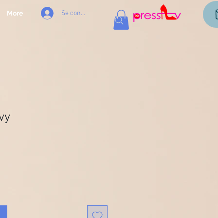
Se connecter
More
vy