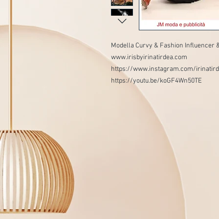
Modella Curvy & Fashion Influencer &
www.irisbyirinatirdea.com
https://www.instagram.com/irinatird
https://youtu.be/koGF4Wn50TE