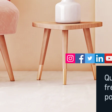
Qu
f
p