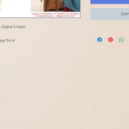
Com
 Digital Creator
ea/?hl=it