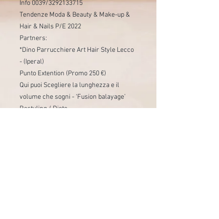
Info 0039/3292133715
Tendenze Moda & Beauty & Make-up &
Hair & Nails P/E 2022
Partners:
*Dino Parrucchiere Art Hair Style Lecco
- (Iperal)
Punto Extention (Promo 250 €)
Qui puoi Scegliere la lunghezza e il
volume che sogni - ‘Fusion balayage’
Restyling / Diete
Viaggi con Stile
Cucina con Stile
‘Gala di Primavera lecchese’ 🌺 ‘La
Rinascita’ - IRIS TALENT SHOW 🎤 2022
‘Contro la violenza sulle Donne 👠’