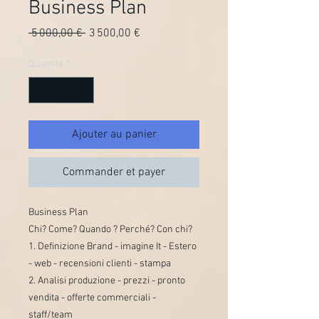
Business Plan
Prix original
Prix promotionnel
 5 000,00 € 
3 500,00 €
Quantité
*
Ajouter au panier
Commander et payer
Business Plan
Chi? Come? Quando ? Perché? Con chi?
1. Definizione Brand - imagine It - Estero
- web - recensioni clienti - stampa
2. Analisi produzione - prezzi - pronto
vendita - offerte commerciali -
staff/team