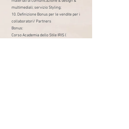
materiali di comunicazione & design &
multimediali; servizio Styling;
10. Definizione Bonus per le vendite per i
collaboratori/ Partners
Bonus:
Corso Academia dello Stile IRIS (
ricevimento del Diploma di
partecipazione)
Business Management & Styling per il
Business & Social Media Marketing
Questions fréquemment
posées